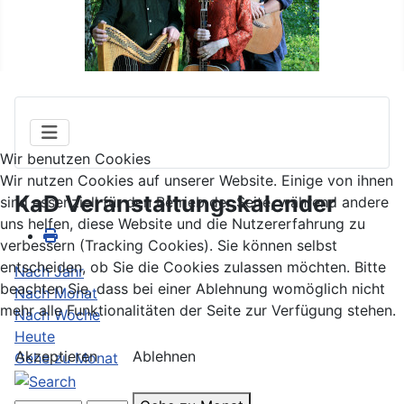
Wir benutzen Cookies
Wir nutzen Cookies auf unserer Website. Einige von ihnen
KaD Veranstaltungskalender
sind essenziell für den Betrieb der Seite, während andere
uns helfen, diese Website und die Nutzererfahrung zu
verbessern (Tracking Cookies). Sie können selbst
entscheiden, ob Sie die Cookies zulassen möchten. Bitte
Nach Jahr
beachten Sie, dass bei einer Ablehnung womöglich nicht
Nach Monat
mehr alle Funktionalitäten der Seite zur Verfügung stehen.
Nach Woche
Heute
Akzeptieren
Ablehnen
Gehe zu Monat