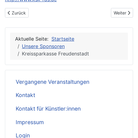
Vorheriger Beitrag: Krulikowski Katharina Physiotherapie Praxis
Nächster Bei
Zurück
Weiter
Aktuelle Seite:
Startseite
Unsere Sponsoren
Kreissparkasse Freudenstadt
Vergangene Veranstaltungen
Kontakt
Kontakt für Künstler:innen
Impressum
Login